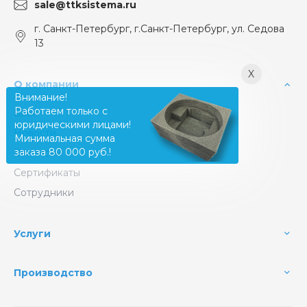
sale@ttksistema.ru
г. Санкт-Петербург, г.Санкт-Петербург, ул. Седова
13
X
О компании
Внимание!
Работаем только с
Блог
юридическими лицами!
Новости
Минимальная сумма
заказа 80 000 руб.!
Вакансии
Сертификаты
Сотрудники
Услуги
Производство